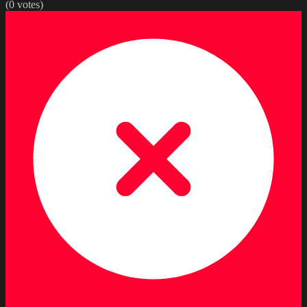
(
0
votes)