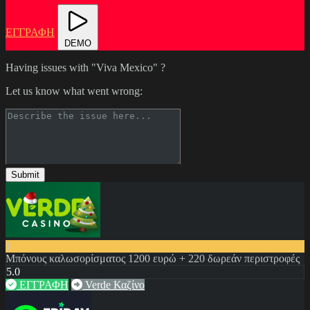
ΕΓΓΡΑΦΗ
DEMO
Having issues with "Viva Mexico" ?
Let us know what went wrong:
Submit
1
Μπόνους καλωσορίσματος 1200 ευρώ + 220 δωρεάν περιστροφές
5.0
ΕΓΓΡΑΦΗ
Verde Καζίνο