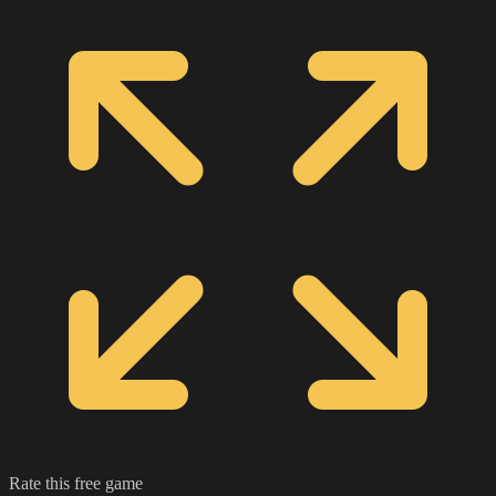
Rate this free game