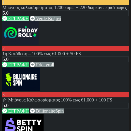
1
Μπόνους καλωσορίσματος 1200 ευρώ + 220 δωρεάν περιστροφές
5.0
ΕΓΓΡΑΦΗ
Verde Καζίνο
2
1η Κατάθεση – 100% έως €1.000 + 50 FS
5.0
ΕΓΓΡΑΦΗ
Fridayroll
3
🎉 Μπόνους Καλωσορίσματος 100% έως €1.000 + 100 FS
5.0
ΕΓΓΡΑΦΗ
BillionaireSpin