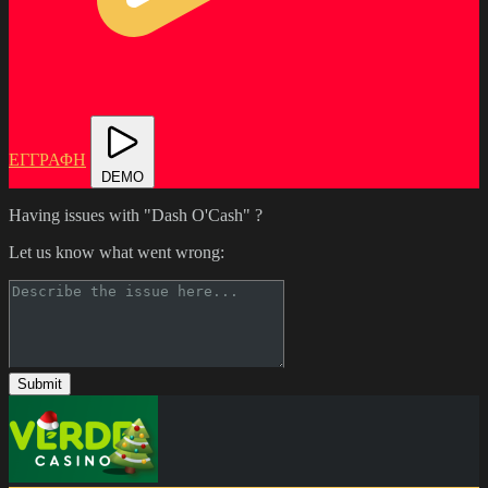
ΕΓΓΡΑΦΗ
DEMO
Having issues with "Dash O'Cash" ?
Let us know what went wrong:
Submit