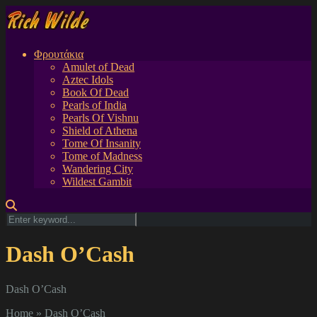
Φρουτάκια
Amulet of Dead
Aztec Idols
Book Of Dead
Pearls of India
Pearls Of Vishnu
Shield of Athena
Tome Of Insanity
Tome of Madness
Wandering City
Wildest Gambit
Dash O’Cash
Dash O’Cash
Home
»
Dash O’Cash