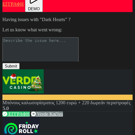
ΕΓΓΡΑΦΗ
DEMO
Having issues with "Dark Hearts" ?
Let us know what went wrong:
Submit
1
Μπόνους καλωσορίσματος 1200 ευρώ + 220 δωρεάν περιστροφές
5.0
ΕΓΓΡΑΦΗ
Verde Καζίνο