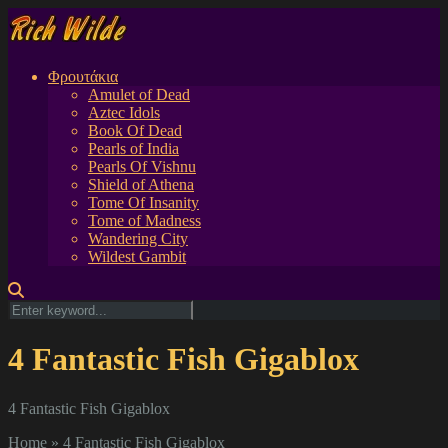
Φρουτάκια
Amulet of Dead
Aztec Idols
Book Of Dead
Pearls of India
Pearls Of Vishnu
Shield of Athena
Tome Of Insanity
Tome of Madness
Wandering City
Wildest Gambit
4 Fantastic Fish Gigablox
4 Fantastic Fish Gigablox
Home
»
4 Fantastic Fish Gigablox