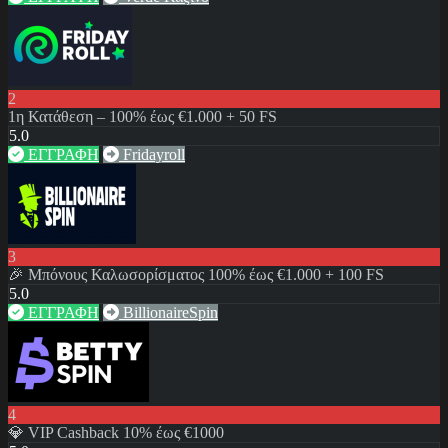
2
1η Κατάθεση – 100% έως €1.000 + 50 FS
5.0
ΕΓΓΡΑΦΗ
Fridayroll
3
🎉 Μπόνους Καλωσορίσματος 100% έως €1.000 + 100 FS
5.0
ΕΓΓΡΑΦΗ
BillionaireSpin
4
💎 VIP Cashback 10% έως €1000