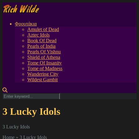
Φρουτάκια
Amulet of Dead
Aztec Idols
Book Of Dead
Pearls of India
Pearls Of Vishnu
Shield of Athena
Tome Of Insanity
Tome of Madness
Wandering City
Wildest Gambit
3 Lucky Idols
3 Lucky Idols
Home
»
3 Lucky Idols