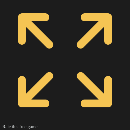
Rate this free game