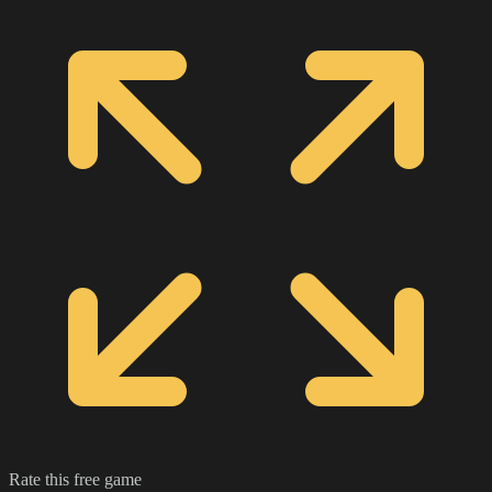
Rate this free game