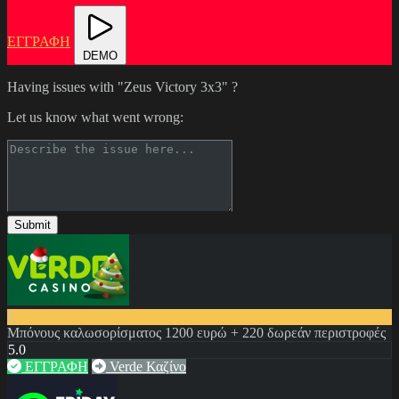
ΕΓΓΡΑΦΗ
DEMO
Having issues with "Zeus Victory 3x3" ?
Let us know what went wrong:
Submit
1
Μπόνους καλωσορίσματος 1200 ευρώ + 220 δωρεάν περιστροφές
5.0
ΕΓΓΡΑΦΗ
Verde Καζίνο