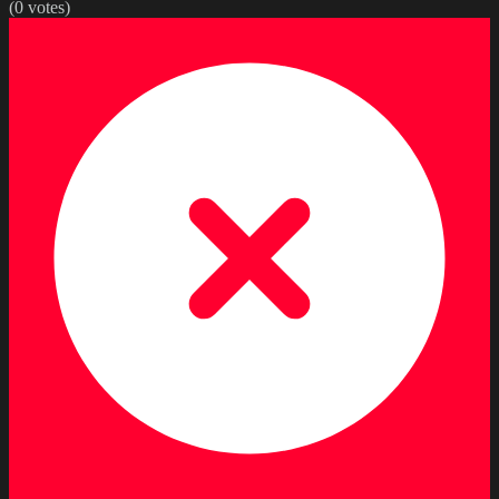
(
0
votes)