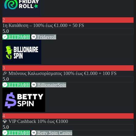
2
1η Κατάθεση – 100% έως €1.000 + 50 FS
5.0
ΕΓΓΡΑΦΗ
Fridayroll
3
🎉 Μπόνους Καλωσορίσματος 100% έως €1.000 + 100 FS
5.0
ΕΓΓΡΑΦΗ
BillionaireSpin
4
💎 VIP Cashback 10% έως €1000
5.0
ΕΓΓΡΑΦΗ
Betty Spin Casino