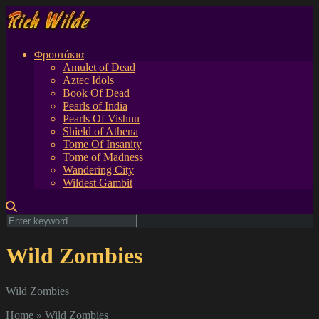
Φρουτάκια
Amulet of Dead
Aztec Idols
Book Of Dead
Pearls of India
Pearls Of Vishnu
Shield of Athena
Tome Of Insanity
Tome of Madness
Wandering City
Wildest Gambit
Wild Zombies
Wild Zombies
Home
»
Wild Zombies