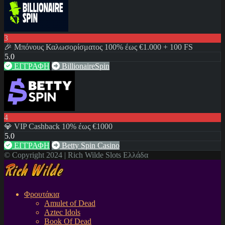
3
🎉 Μπόνους Καλωσορίσματος 100% έως €1.000 + 100 FS
5.0
ΕΓΓΡΑΦΗ
BillionaireSpin
4
💎 VIP Cashback 10% έως €1000
5.0
ΕΓΓΡΑΦΗ
Betty Spin Casino
© Copyright 2024 | Rich Wilde Slots Ελλάδα
Φρουτάκια
Amulet of Dead
Aztec Idols
Book Of Dead