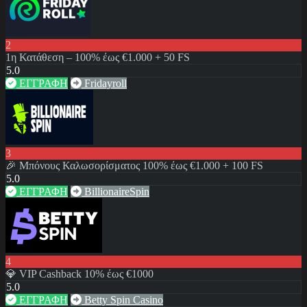
2
1η Κατάθεση – 100% έως €1.000 + 50 FS
5.0
ΕΓΓΡΑΦΗ
Fridayroll
3
🎉 Μπόνους Καλωσορίσματος 100% έως €1.000 + 100 FS
5.0
ΕΓΓΡΑΦΗ
BillionaireSpin
4
💎 VIP Cashback 10% έως €1000
5.0
ΕΓΓΡΑΦΗ
Betty Spin Casino