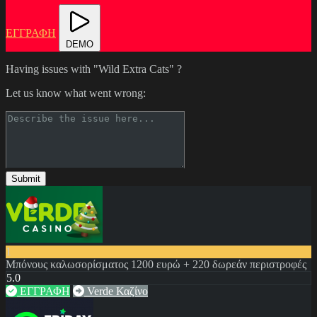
ΕΓΓΡΑΦΗ
DEMO
Having issues with "Wild Extra Cats" ?
Let us know what went wrong:
Submit
1
Μπόνους καλωσορίσματος 1200 ευρώ + 220 δωρεάν περιστροφές
5.0
ΕΓΓΡΑΦΗ
Verde Καζίνο