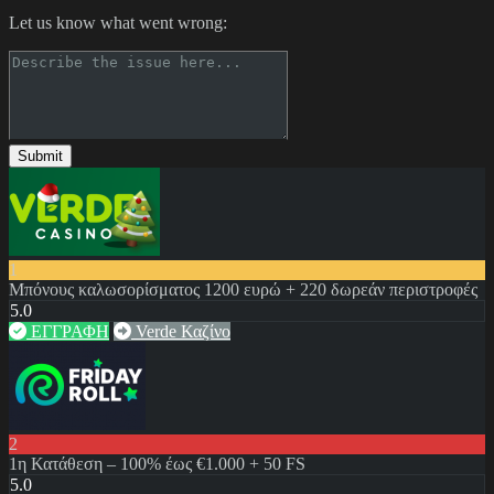
Let us know what went wrong:
Submit
1
Μπόνους καλωσορίσματος 1200 ευρώ + 220 δωρεάν περιστροφές
5.0
ΕΓΓΡΑΦΗ
Verde Καζίνο
2
1η Κατάθεση – 100% έως €1.000 + 50 FS
5.0