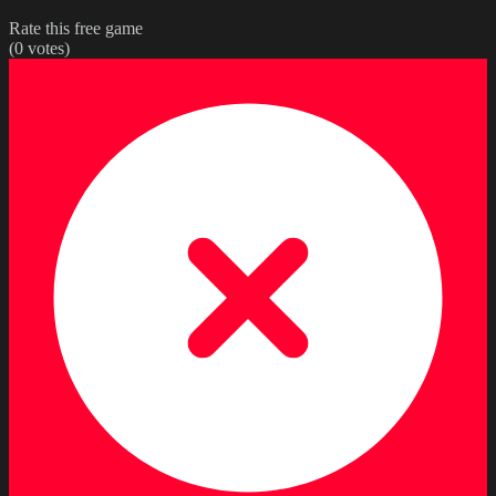
Rate this free game
(
0
votes)