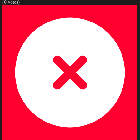
(
0
votes)