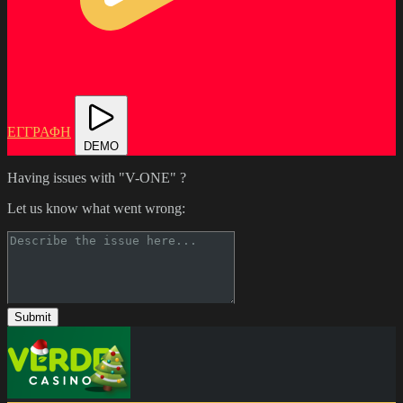
ΕΓΓΡΑΦΗ
DEMO
Having issues with "V-ONE" ?
Let us know what went wrong:
Submit