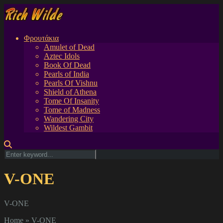
Φρουτάκια
Amulet of Dead
Aztec Idols
Book Of Dead
Pearls of India
Pearls Of Vishnu
Shield of Athena
Tome Of Insanity
Tome of Madness
Wandering City
Wildest Gambit
V-ONE
V-ONE
Home
»
V-ONE