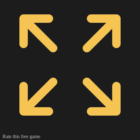
Rate this free game