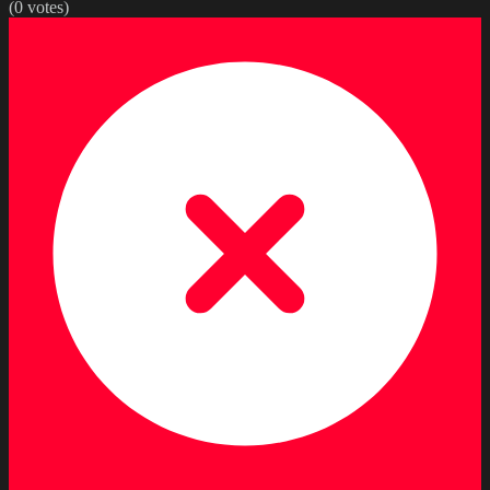
(
0
votes)