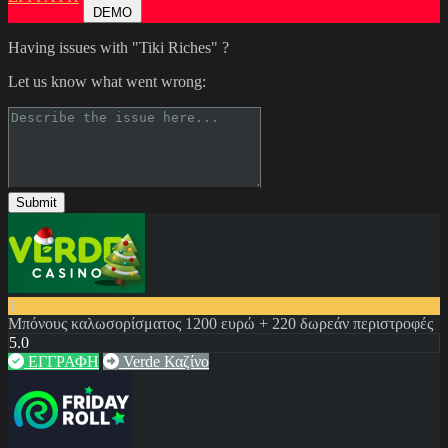
DEMO
Having issues with "Tiki Riches" ?
Let us know what went wrong:
Submit
1
Μπόνους καλωσορίσματος 1200 ευρώ + 220 δωρεάν περιστροφές
5.0
ΕΓΓΡΑΦΗ
Verde Καζίνο