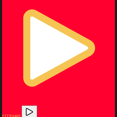
ΕΓΓΡΑΦΗ