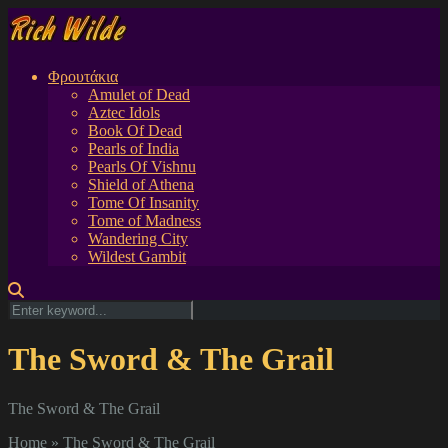
Φρουτάκια
Amulet of Dead
Aztec Idols
Book Of Dead
Pearls of India
Pearls Of Vishnu
Shield of Athena
Tome Of Insanity
Tome of Madness
Wandering City
Wildest Gambit
The Sword & The Grail
The Sword & The Grail
Home
»
The Sword & The Grail