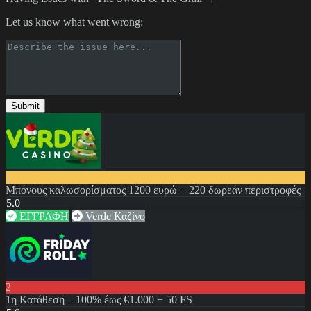
Let us know what went wrong:
Submit
1
Μπόνους καλωσορίσματος 1200 ευρώ + 220 δωρεάν περιστροφές
5.0
ΕΓΓΡΑΦΗ
Verde Καζίνο
2
1η Κατάθεση – 100% έως €1.000 + 50 FS