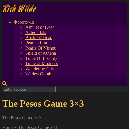
Φρουτάκια
Amulet of Dead
Aztec Idols
Book Of Dead
Pearls of India
Pearls Of Vishnu
Shield of Athena
Tome Of Insanity
Tome of Madness
Wandering City
Wildest Gambit
The Pesos Game 3×3
The Pesos Game 3×3
Home
»
The Pesos Game 3×3