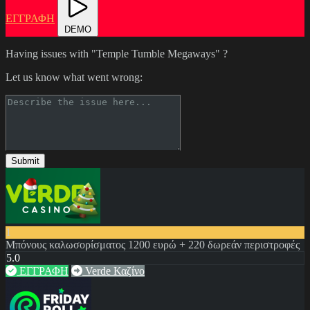
ΕΓΓΡΑΦΗ
DEMO
Having issues with "Temple Tumble Megaways" ?
Let us know what went wrong:
Submit
1
Μπόνους καλωσορίσματος 1200 ευρώ + 220 δωρεάν περιστροφές
5.0
ΕΓΓΡΑΦΗ
Verde Καζίνο