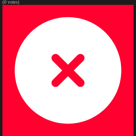
(
0
votes)