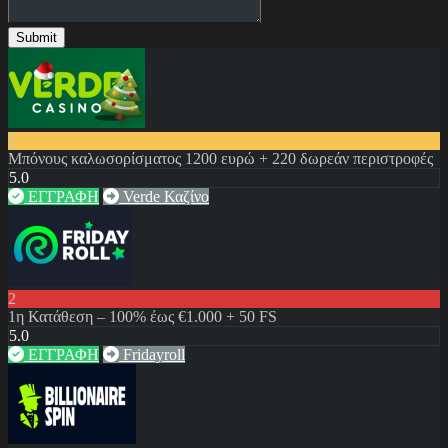
Submit
1
Μπόνους καλωσορίσματος 1200 ευρώ + 220 δωρεάν περιστροφές
5.0
ΕΓΓΡΑΦΗ
Verde Καζίνο
2
1η Κατάθεση – 100% έως €1.000 + 50 FS
5.0
ΕΓΓΡΑΦΗ
Fridayroll