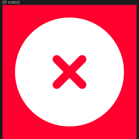
(
0
votes)