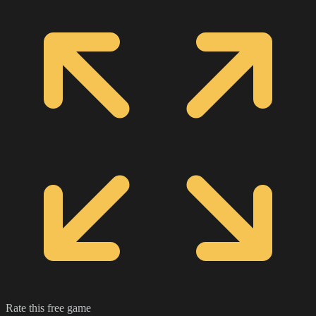
Rate this free game