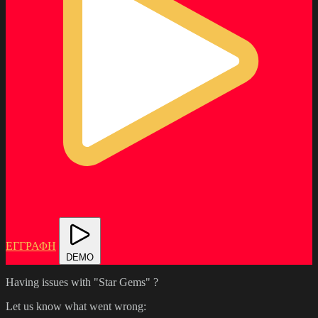
ΕΓΓΡΑΦΗ
DEMO
Having issues with "Star Gems" ?
Let us know what went wrong: