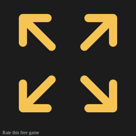
Rate this free game