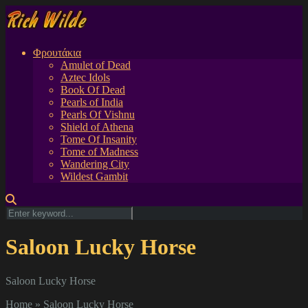
Φρουτάκια
Amulet of Dead
Aztec Idols
Book Of Dead
Pearls of India
Pearls Of Vishnu
Shield of Athena
Tome Of Insanity
Tome of Madness
Wandering City
Wildest Gambit
Saloon Lucky Horse
Saloon Lucky Horse
Home
»
Saloon Lucky Horse