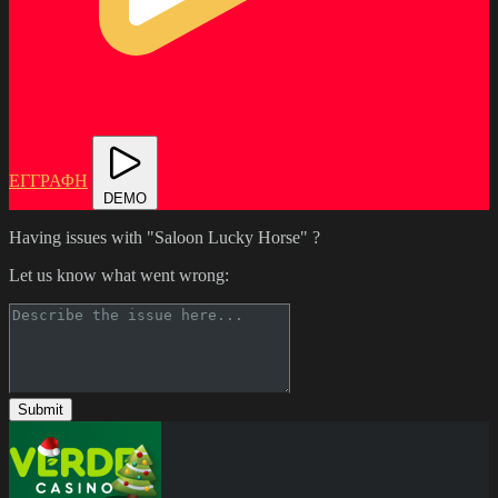
ΕΓΓΡΑΦΗ
DEMO
Having issues with "Saloon Lucky Horse" ?
Let us know what went wrong:
Submit