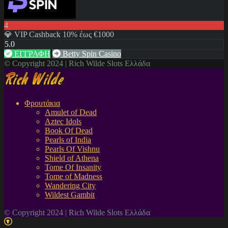
4
💎 VIP Cashback 10% έως €1000
5.0
ΕΓΓΡΑΦΗ
Betty Spin Casino
© Copyright 2024 | Rich Wilde Slots Ελλάδα
Φρουτάκια
Amulet of Dead
Aztec Idols
Book Of Dead
Pearls of India
Pearls Of Vishnu
Shield of Athena
Tome Of Insanity
Tome of Madness
Wandering City
Wildest Gambit
© Copyright 2024 | Rich Wilde Slots Ελλάδα