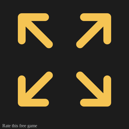
Rate this free game