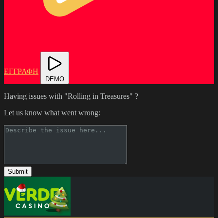
ΕΓΓΡΑΦΗ
DEMO
Having issues with "Rolling in Treasures" ?
Let us know what went wrong:
Submit