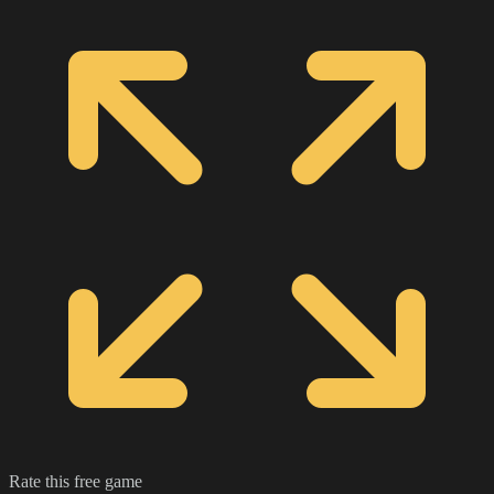
Rate this free game