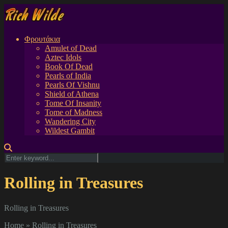
Φρουτάκια
Amulet of Dead
Aztec Idols
Book Of Dead
Pearls of India
Pearls Of Vishnu
Shield of Athena
Tome Of Insanity
Tome of Madness
Wandering City
Wildest Gambit
Rolling in Treasures
Rolling in Treasures
Home
»
Rolling in Treasures