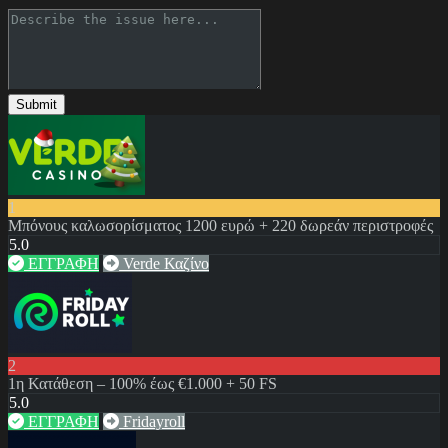
Submit
1
Μπόνους καλωσορίσματος 1200 ευρώ + 220 δωρεάν περιστροφές
5.0
ΕΓΓΡΑΦΗ
Verde Καζίνο
2
1η Κατάθεση – 100% έως €1.000 + 50 FS
5.0
ΕΓΓΡΑΦΗ
Fridayroll