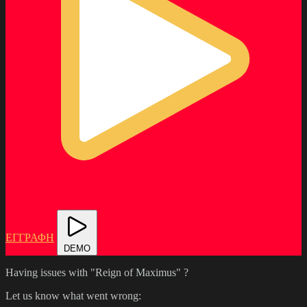
ΕΓΓΡΑΦΗ
DEMO
Having issues with "Reign of Maximus" ?
Let us know what went wrong: