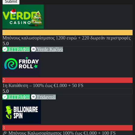
Submit
1
Μπόνους καλωσορίσματος 1200 ευρώ + 220 δωρεάν περιστροφές
5.0
ΕΓΓΡΑΦΗ
Verde Καζίνο
2
1η Κατάθεση – 100% έως €1.000 + 50 FS
5.0
ΕΓΓΡΑΦΗ
Fridayroll
3
🎉 Μπόνους Καλωσορίσματος 100% έως €1.000 + 100 FS