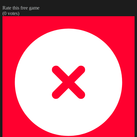
Rate this free game
(
0
votes)