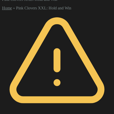
Home
»
Pink Clovers XXL: Hold and Win