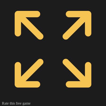
Rate this free game