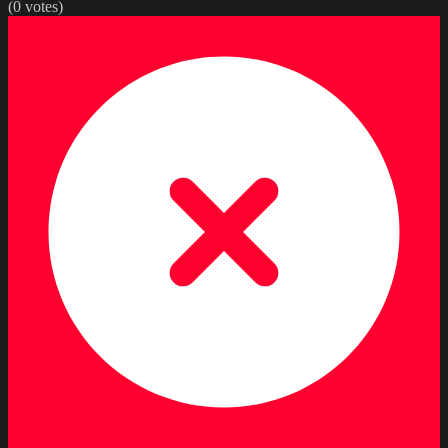
(
0
votes)