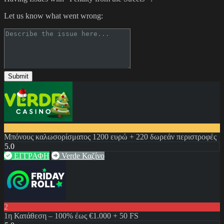
Let us know what went wrong:
Submit
1
Μπόνους καλωσορίσματος 1200 ευρώ + 220 δωρεάν περιστροφές
5.0
ΕΓΓΡΑΦΗ
Verde Καζίνο
2
1η Κατάθεση – 100% έως €1.000 + 50 FS