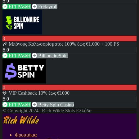
5.0
ΕΓΓΡΑΦΗ
Fridayroll
3
🎉 Μπόνους Καλωσορίσματος 100% έως €1.000 + 100 FS
5.0
ΕΓΓΡΑΦΗ
BillionaireSpin
4
💎 VIP Cashback 10% έως €1000
5.0
ΕΓΓΡΑΦΗ
Betty Spin Casino
© Copyright 2024 | Rich Wilde Slots Ελλάδα
Φρουτάκια