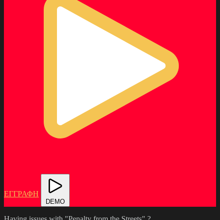
ΕΓΓΡΑΦΗ
DEMO
Having issues with "Penalty from the Streets" ?