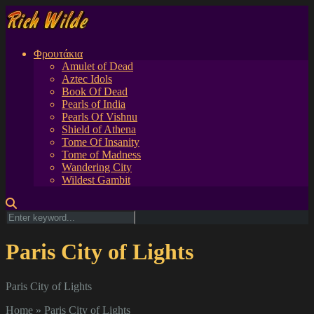
Φρουτάκια
Amulet of Dead
Aztec Idols
Book Of Dead
Pearls of India
Pearls Of Vishnu
Shield of Athena
Tome Of Insanity
Tome of Madness
Wandering City
Wildest Gambit
Paris City of Lights
Paris City of Lights
Home
»
Paris City of Lights