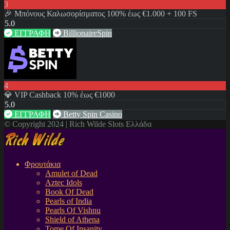
3
🎉 Μπόνους Καλωσορίσματος 100% έως €1.000 + 100 FS
5.0
ΕΓΓΡΑΦΗ
BillionaireSpin
4
💎 VIP Cashback 10% έως €1000
5.0
ΕΓΓΡΑΦΗ
Betty Spin Casino
© Copyright 2024 | Rich Wilde Slots Ελλάδα
Φρουτάκια
Amulet of Dead
Aztec Idols
Book Of Dead
Pearls of India
Pearls Of Vishnu
Shield of Athena
Tome Of Insanity