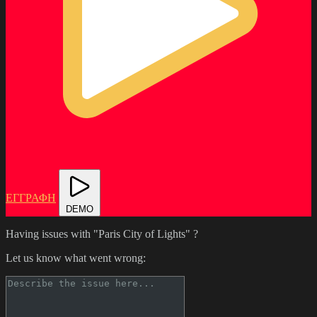
ΕΓΓΡΑΦΗ
DEMO
Having issues with "Paris City of Lights" ?
Let us know what went wrong: