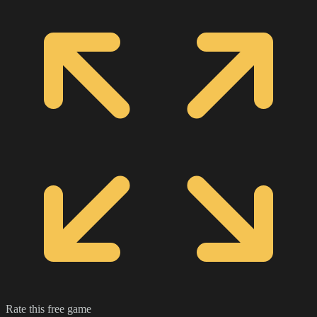
Rate this free game