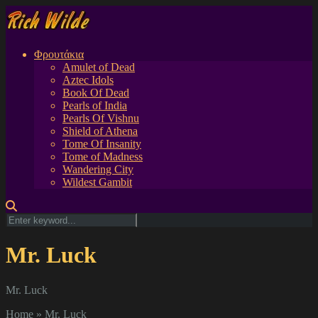
Φρουτάκια
Amulet of Dead
Aztec Idols
Book Of Dead
Pearls of India
Pearls Of Vishnu
Shield of Athena
Tome Of Insanity
Tome of Madness
Wandering City
Wildest Gambit
Mr. Luck
Mr. Luck
Home
»
Mr. Luck