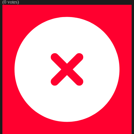
(
0
votes)