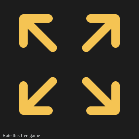
Rate this free game