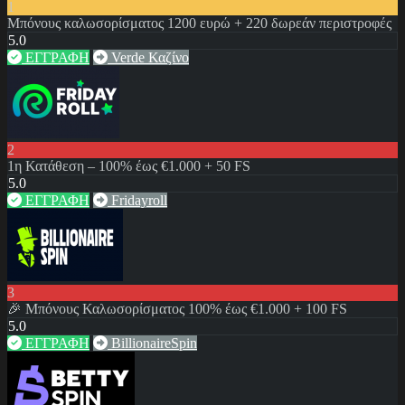
1
Μπόνους καλωσορίσματος 1200 ευρώ + 220 δωρεάν περιστροφές
5.0
ΕΓΓΡΑΦΗ
Verde Καζίνο
2
1η Κατάθεση – 100% έως €1.000 + 50 FS
5.0
ΕΓΓΡΑΦΗ
Fridayroll
3
🎉 Μπόνους Καλωσορίσματος 100% έως €1.000 + 100 FS
5.0
ΕΓΓΡΑΦΗ
BillionaireSpin