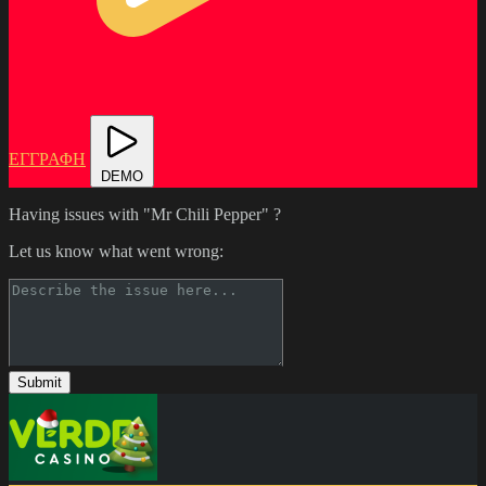
ΕΓΓΡΑΦΗ
DEMO
Having issues with "Mr Chili Pepper" ?
Let us know what went wrong:
Submit