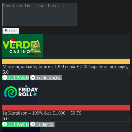
Submit
1
Μπόνους καλωσορίσματος 1200 ευρώ + 220 δωρεάν περιστροφές
5.0
ΕΓΓΡΑΦΗ
Verde Καζίνο
2
1η Κατάθεση – 100% έως €1.000 + 50 FS
5.0
ΕΓΓΡΑΦΗ
Fridayroll