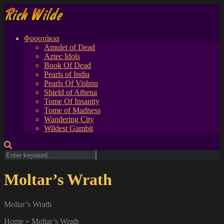
Φρουτάκια
Amulet of Dead
Aztec Idols
Book Of Dead
Pearls of India
Pearls Of Vishnu
Shield of Athena
Tome Of Insanity
Tome of Madness
Wandering City
Wildest Gambit
Moltar’s Wrath
Moltar’s Wrath
Home
»
Moltar’s Wrath