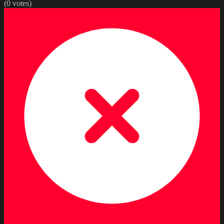
(
0
votes)