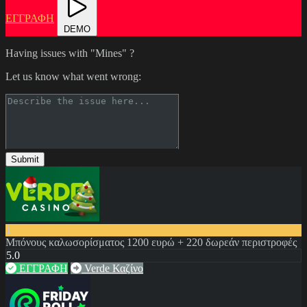
ΕΓΓΡΑΦΗ
DEMO
Having issues with "Mines" ?
Let us know what went wrong:
Submit
1
Μπόνους καλωσορίσματος 1200 ευρώ + 220 δωρεάν περιστροφές
5.0
ΕΓΓΡΑΦΗ
Verde Καζίνο