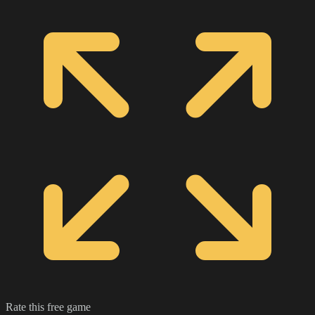
Rate this free game