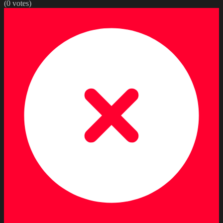
(
0
votes)