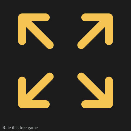
Rate this free game