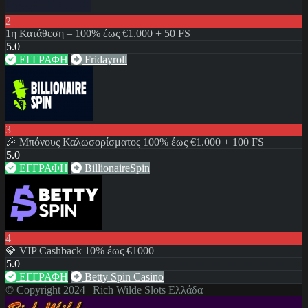
2
1η Κατάθεση – 100% έως €1.000 + 50 FS
5.0
ΕΓΓΡΑΦΗ
Fridayroll
3
🎉 Μπόνους Καλωσορίσματος 100% έως €1.000 + 100 FS
5.0
ΕΓΓΡΑΦΗ
BillionaireSpin
4
💎 VIP Cashback 10% έως €1000
5.0
ΕΓΓΡΑΦΗ
Betty Spin Casino
© Copyright 2024 | Rich Wilde Slots Ελλάδα