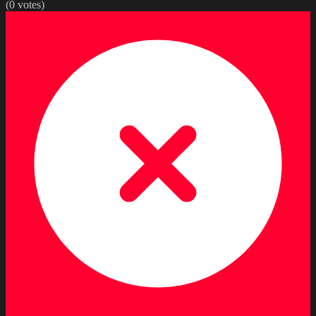
(
0
votes)