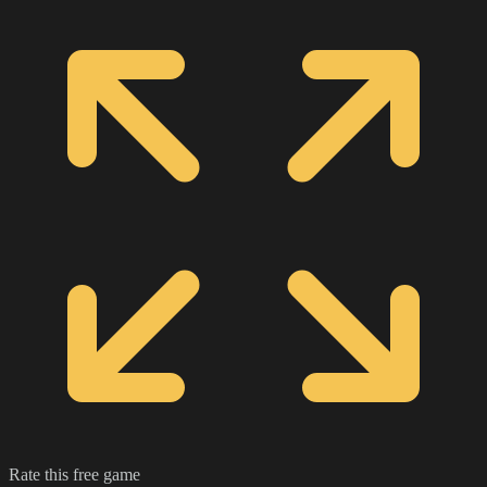
Rate this free game