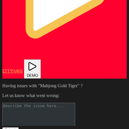
ΕΓΓΡΑΦΗ
DEMO
Having issues with "Mahjong Gold Tiger" ?
Let us know what went wrong: