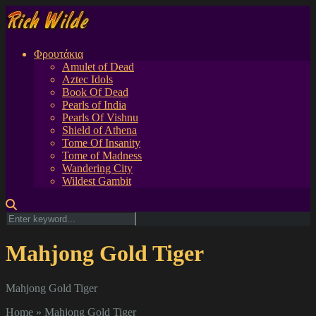
Φρουτάκια
Amulet of Dead
Aztec Idols
Book Of Dead
Pearls of India
Pearls Of Vishnu
Shield of Athena
Tome Of Insanity
Tome of Madness
Wandering City
Wildest Gambit
Mahjong Gold Tiger
Mahjong Gold Tiger
Home
»
Mahjong Gold Tiger