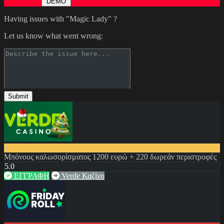
DEMO
Having issues with "Magic Lady" ?
Let us know what went wrong:
Submit
1
Μπόνους καλωσορίσματος 1200 ευρώ + 220 δωρεάν περιστροφές
5.0
ΕΓΓΡΑΦΗ
Verde Καζίνο