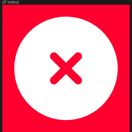
(
0
votes)