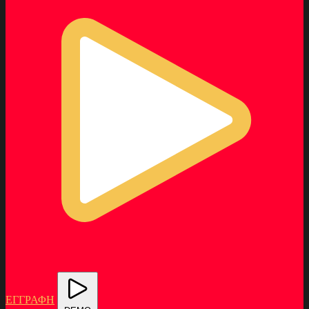
ΕΓΓΡΑΦΗ