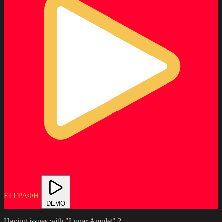
ΕΓΓΡΑΦΗ
DEMO
Having issues with "Lunar Amulet" ?