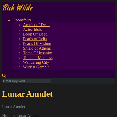
Φρουτάκια
Amulet of Dead
Aztec Idols
Book Of Dead
Pearls of India
Pearls Of Vishnu
Shield of Athena
Tome Of Insanity
Tome of Madness
Wandering City
Wildest Gambit
Lunar Amulet
Lunar Amulet
Home
»
Lunar Amulet