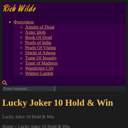
Φρουτάκια
Amulet of Dead
Aztec Idols
Book Of Dead
Pearls of India
Pearls Of Vishnu
Shield of Athena
Tome Of Insanity
Tome of Madness
Wandering City
Wildest Gambit
Lucky Joker 10 Hold & Win
Lucky Joker 10 Hold & Win
Home
»
Lucky Joker 10 Hold & Win