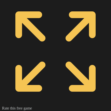
Rate this free game