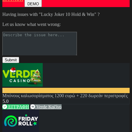
DEMO
Having issues with "Lucky Joker 10 Hold & Win" ?
Let us know what went wrong:
Submit
1
Μπόνους καλωσορίσματος 1200 ευρώ + 220 δωρεάν περιστροφές
5.0
ΕΓΓΡΑΦΗ
Verde Καζίνο