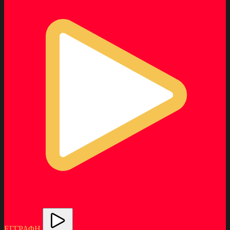
ΕΓΓΡΑΦΗ