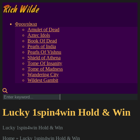
Φρουτάκια
Amulet of Dead
Aztec Idols
Book Of Dead
Pearls of India
Pearls Of Vishnu
Shield of Athena
Tome Of Insanity
Tome of Madness
Wandering City
Wildest Gambit
Lucky 1spin4win Hold & Win
Lucky 1spin4win Hold & Win
Home
»
Lucky 1spin4win Hold & Win