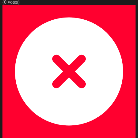
(
0
votes)