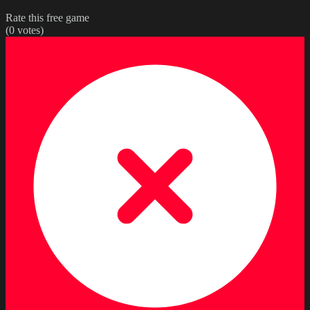
Rate this free game
(
0
votes)