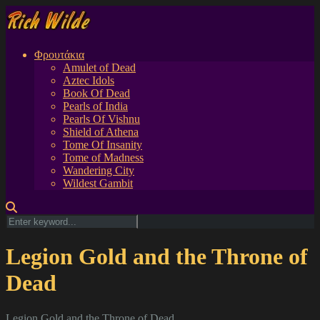
Φρουτάκια
Amulet of Dead
Aztec Idols
Book Of Dead
Pearls of India
Pearls Of Vishnu
Shield of Athena
Tome Of Insanity
Tome of Madness
Wandering City
Wildest Gambit
Legion Gold and the Throne of
Dead
Legion Gold and the Throne of Dead