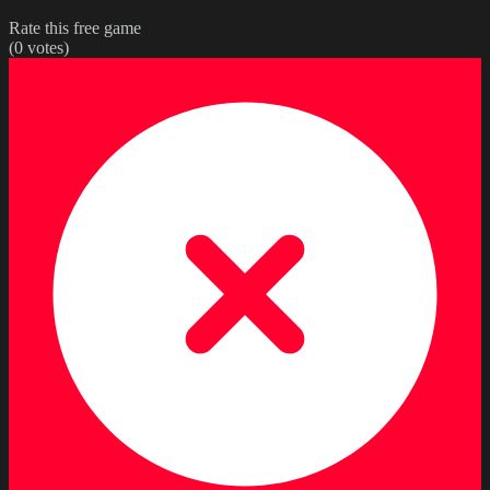
Rate this free game
(
0
votes)