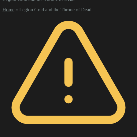
Home
»
Legion Gold and the Throne of Dead