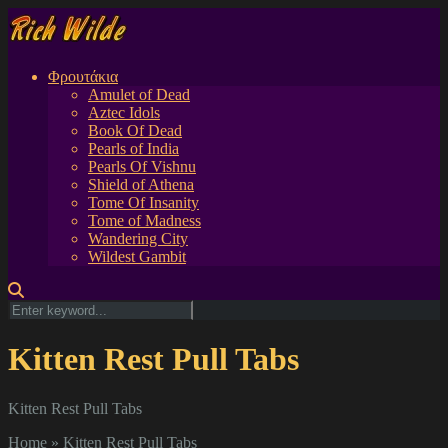
Φρουτάκια
Amulet of Dead
Aztec Idols
Book Of Dead
Pearls of India
Pearls Of Vishnu
Shield of Athena
Tome Of Insanity
Tome of Madness
Wandering City
Wildest Gambit
Kitten Rest Pull Tabs
Kitten Rest Pull Tabs
Home
»
Kitten Rest Pull Tabs