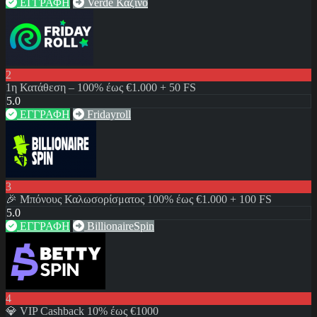
ΕΓΓΡΑΦΗ
Verde Καζίνο
2
1η Κατάθεση – 100% έως €1.000 + 50 FS
5.0
ΕΓΓΡΑΦΗ
Fridayroll
3
🎉 Μπόνους Καλωσορίσματος 100% έως €1.000 + 100 FS
5.0
ΕΓΓΡΑΦΗ
BillionaireSpin
4
💎 VIP Cashback 10% έως €1000