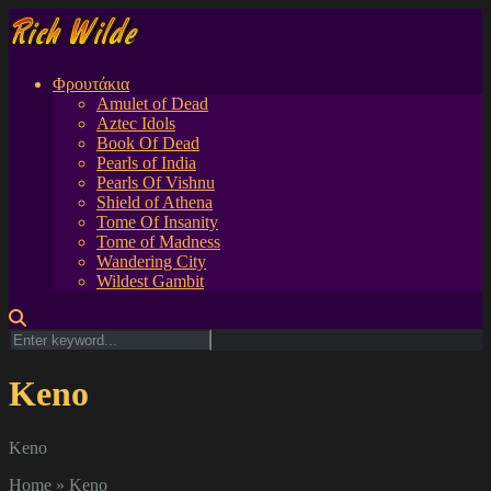
Φρουτάκια
Amulet of Dead
Aztec Idols
Book Of Dead
Pearls of India
Pearls Of Vishnu
Shield of Athena
Tome Of Insanity
Tome of Madness
Wandering City
Wildest Gambit
Keno
Keno
Home
»
Keno