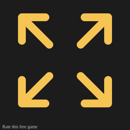
Rate this free game