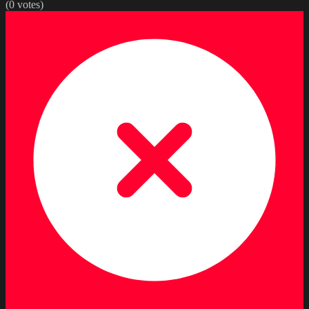
(
0
votes)