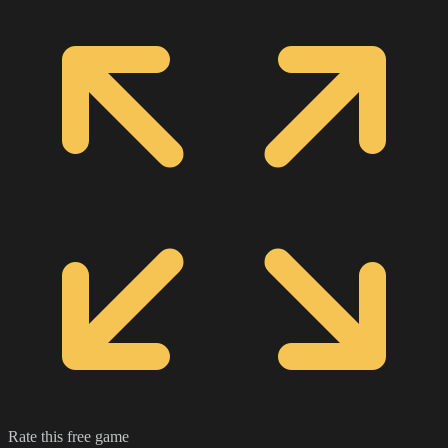
Rate this free game