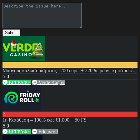
Submit
1
Μπόνους καλωσορίσματος 1200 ευρώ + 220 δωρεάν περιστροφές
5.0
ΕΓΓΡΑΦΗ
Verde Καζίνο
2
1η Κατάθεση – 100% έως €1.000 + 50 FS
5.0
ΕΓΓΡΑΦΗ
Fridayroll