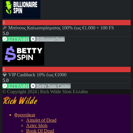
3
🎉 Μπόνους Καλωσορίσματος 100% έως €1.000 + 100 FS
5.0
ΕΓΓΡΑΦΗ
BillionaireSpin
4
💎 VIP Cashback 10% έως €1000
5.0
ΕΓΓΡΑΦΗ
Betty Spin Casino
© Copyright 2024 | Rich Wilde Slots Ελλάδα
Φρουτάκια
Amulet of Dead
Aztec Idols
Book Of Dead