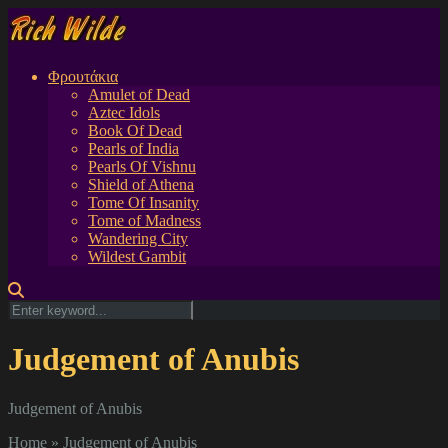
Φρουτάκια
Amulet of Dead
Aztec Idols
Book Of Dead
Pearls of India
Pearls Of Vishnu
Shield of Athena
Tome Of Insanity
Tome of Madness
Wandering City
Wildest Gambit
Judgement of Anubis
Judgement of Anubis
Home
»
Judgement of Anubis