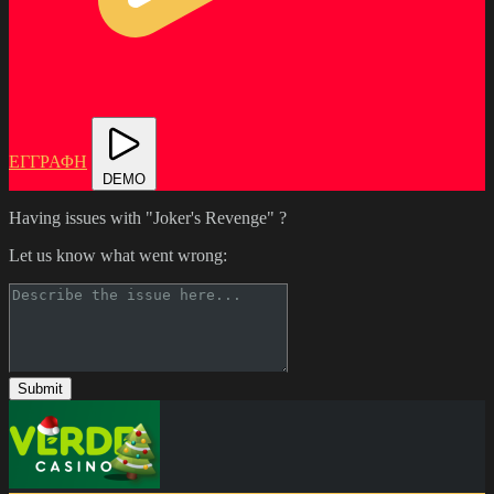
ΕΓΓΡΑΦΗ
DEMO
Having issues with "Joker's Revenge" ?
Let us know what went wrong:
Submit