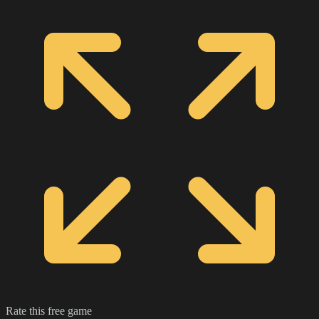
Rate this free game