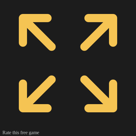
Rate this free game