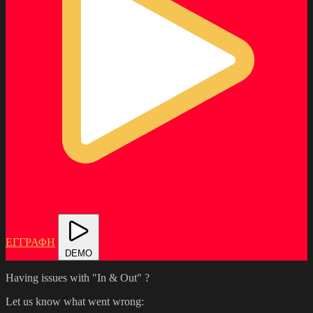
ΕΓΓΡΑΦΗ
DEMO
Having issues with "In & Out" ?
Let us know what went wrong: