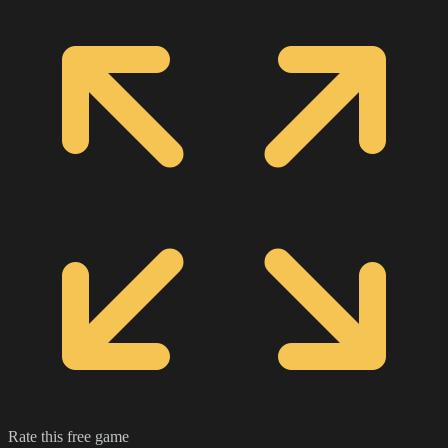
Rate this free game