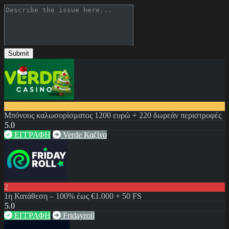
Submit
1
Μπόνους καλωσορίσματος 1200 ευρώ + 220 δωρεάν περιστροφές
5.0
ΕΓΓΡΑΦΗ
Verde Καζίνο
2
1η Κατάθεση – 100% έως €1.000 + 50 FS
5.0
ΕΓΓΡΑΦΗ
Fridayroll